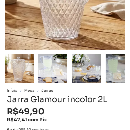
Início
Mesa
Jarras
Jarra Glamour incolor 2L
R$49,90
R$47,41
com
Pix
6
x de
R$8,32
sem juros