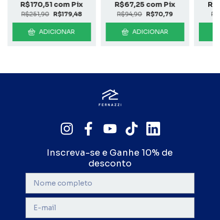
R$170,51
com
Pix
R$67,25
com
Pix
R$
R$251,90
R$179,48
R$94,90
R$70,79
R$
ADICIONAR
ADICIONAR
Inscreva-se e Ganhe 10% de
desconto