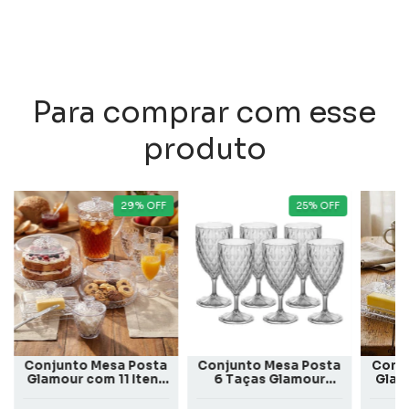
Para comprar com esse
produto
29
%
OFF
25
%
OFF
Conjunto Mesa Posta
Conjunto Mesa Posta
Conj
Glamour com 11 Itens
6 Taças Glamour
Glam
Incolor
380ml Incolor