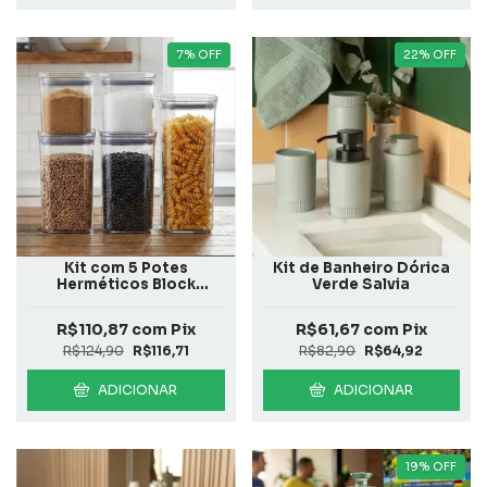
7
%
OFF
22
%
OFF
Kit com 5 Potes
Kit de Banheiro Dórica
Herméticos Block
Verde Salvia
Incolor
R$110,87
com
Pix
R$61,67
com
Pix
R$124,90
R$116,71
R$82,90
R$64,92
ADICIONAR
ADICIONAR
19
%
OFF