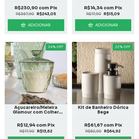
R$230,90
com
Pix
R$14,34
com
Pix
R$357,90
R$243,05
R$17,90
R$15,09
ADICIONAR
ADICIONAR
24
%
OFF
22
%
OFF
Açucareiro/Meleira
Kit de Banheiro Dórica
Glamour com Colher
Bege
Verde
R$12,94
com
Pix
R$61,67
com
Pix
R$17,90
R$13,62
R$82,90
R$64,92