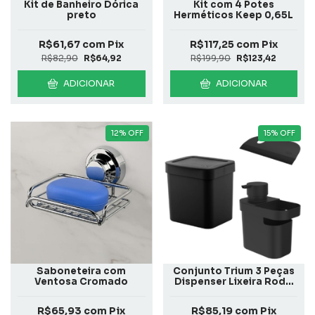
Kit de Banheiro Dórica
Kit com 4 Potes
preto
Herméticos Keep 0,65L
R$61,67
com
Pix
R$117,25
com
Pix
R$82,90
R$64,92
R$199,90
R$123,42
ADICIONAR
ADICIONAR
12
%
OFF
15
%
OFF
Saboneteira com
Conjunto Trium 3 Peças
Ventosa Cromado
Dispenser Lixeira Rodo
Preto
R$65,93
com
Pix
R$85,19
com
Pix