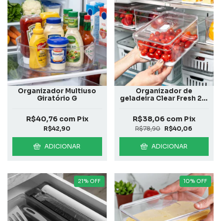
Organizador Multiuso
Organizador de
Giratório G
geladeira Clear Fresh 2,2
L com grade
R$40,76
com
Pix
R$38,06
com
Pix
R$42,90
R$78,90
R$40,06
ADICIONAR
ADICIONAR
21
%
OFF
10
%
OFF