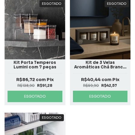
ESGOTADO
ESGOTADO
Kit Porta Temperos
Kit de 3 Velas
Lumini com 7 peças
Aromáticas Chá Branco
50g
R$86,72
com
Pix
R$40,44
com
Pix
R$138,90
R$91,28
R$59,90
R$42,57
ESGOTADO
ESGOTADO
ESGOTADO