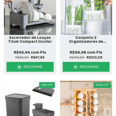
Escorredor de Louças
Conjunto 2
Trium Compact Incolor
Organizadores de
Temperos 2,3L Clear
Fresh
R$45,44
com
Pix
R$96,96
com
Pix
R$56,90
R$47,83
R$105,90
R$102,06
ADICIONAR
ADICIONAR
15
%
OFF
36
%
OFF