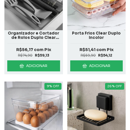
Organizador e Cortador
Porta Frios Clear Duplo
de Rolos Duplo Clear
Incolor
Chumbo
R$56,17
com
Pix
R$51,41
com
Pix
R$74,90
R$59,13
R$59,90
R$54,12
ADICIONAR
ADICIONAR
9
%
OFF
26
%
OFF