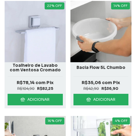
22
%
OFF
14
%
OFF
Toalheiro de Lavabo
Bacia Flow 5L Chumbo
com Ventosa Cromado
R$78,14
com
Pix
R$35,06
com
Pix
R$104,90
R$82,25
R$42,90
R$36,90
ADICIONAR
ADICIONAR
16
%
OFF
4
%
OFF