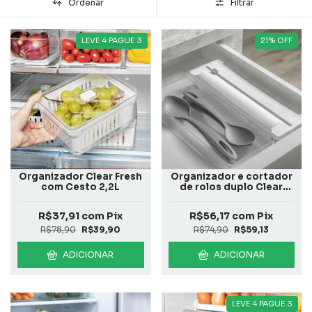
Ordenar
Filtrar
LEVE 4 PAGUE 3
21
%
OFF
Organizador Clear Fresh
Organizador e cortador
com Cesto 2,2L
de rolos duplo Clear
Gavetas Branco
R$37,91
com
Pix
R$56,17
com
Pix
R$78,90
R$39,90
R$74,90
R$59,13
ADICIONAR
ADICIONAR
LEVE 4 PAGUE 3