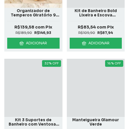
Organizador de
Kit de Banheiro Bold
Temperos Giratório 9
Lixeira e Escova
Peças Keep Bambu
Sanitária
R$139,58
com
Pix
R$83,54
com
Pix
R$189,90
R$146,93
R$109,90
R$87,94
ADICIONAR
ADICIONAR
32
%
OFF
16
%
OFF
Kit 3 Suportes de
Manteigueira Glamour
Banheiro com Ventosas
Verde
Preto Fosco