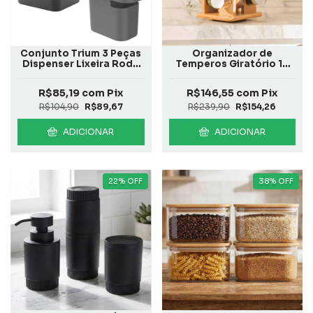
Conjunto Trium 3 Peças
Organizador de
Dispenser Lixeira Rodo
Temperos Giratório 17
Chumbo
Peças Keep Bambu
R$85,19
com
Pix
R$146,55
com
Pix
R$104,90
R$89,67
R$239,90
R$154,26
ADICIONAR
ADICIONAR
22
%
OFF
38
%
OFF