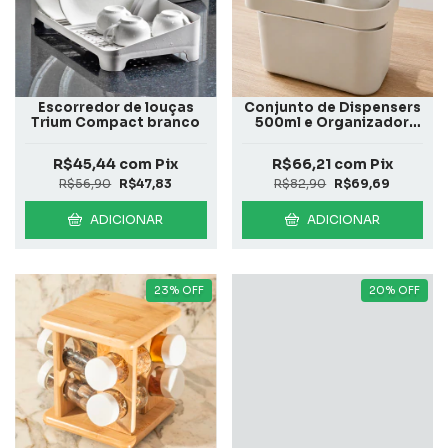
Escorredor de louças
Conjunto de Dispensers
Trium Compact branco
500ml e Organizador
Flow Bege
R$45,44
com
Pix
R$66,21
com
Pix
R$56,90
R$47,83
R$82,90
R$69,69
ADICIONAR
ADICIONAR
23
%
OFF
20
%
OFF