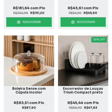
Pequeno Bambu
R$181,64
com
Pix
R$43,61
com
Pix
R$253,90
R$191,20
R$54,90
R$45,90
ADICIONAR
ADICIONAR
16
%
OFF
Boleira Sense com
Escorredor de Louças
Cúpula Incolor
Trium Compact preto
R$83,51
com
Pix
R$45,44
com
Pix
R$87,90
R$56,90
R$47,83