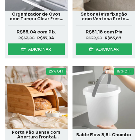
Organizador de Ovos
Saboneteira fixação
com Tampa Clear Fresh
com Ventosa Preto
36 Unidades
Fosco
R$55,04
com
Pix
R$51,18
com
Pix
R$63,90
R$57,94
R$72,90
R$53,87
ADICIONAR
ADICIONAR
25
%
OFF
16
%
OFF
Porta Pão Sense com
Balde Flow 8,5L Chumbo
Abertura Frontal