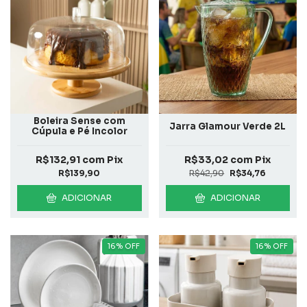
Boleira Sense com
Jarra Glamour Verde 2L
Cúpula e Pé Incolor
R$132,91
com
Pix
R$33,02
com
Pix
R$139,90
R$42,90
R$34,76
ADICIONAR
ADICIONAR
16
%
OFF
16
%
OFF