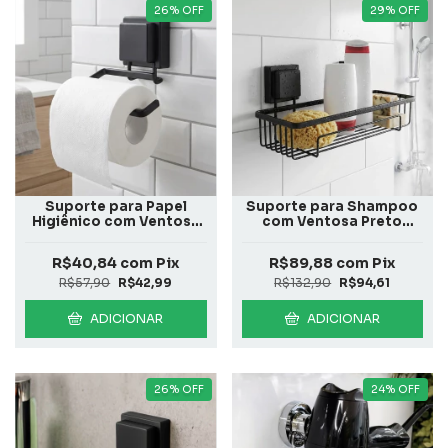
26
%
OFF
29
%
OFF
Suporte para Papel
Suporte para Shampoo
Higiênico com Ventosa
com Ventosa Preto
Preto Fosco
Fosco
R$40,84
com
Pix
R$89,88
com
Pix
R$57,90
R$42,99
R$132,90
R$94,61
ADICIONAR
ADICIONAR
26
%
OFF
24
%
OFF