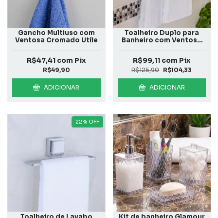
Gancho Multiuso com
Toalheiro Duplo para
Ventosa Cromado Utile
Banheiro com Ventosa
Preto Fosco
R$47,41
com
Pix
R$99,11
com
Pix
R$49,90
R$125,90
R$104,33
ADICIONAR
ADICIONAR
22
%
OFF
Toalheiro de Lavabo
Kit de banheiro Glamour