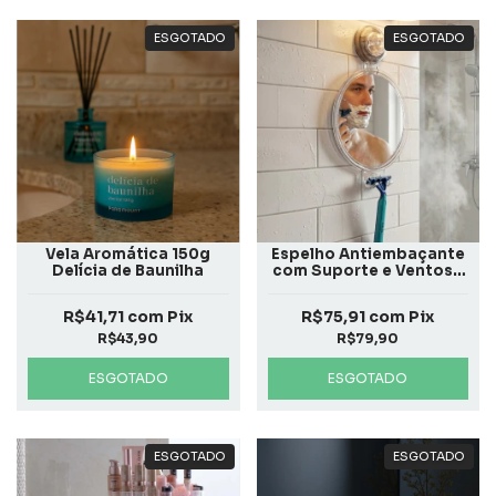
ESGOTADO
ESGOTADO
Vela Aromática 150g
Espelho Antiembaçante
Delícia de Baunilha
com Suporte e Ventosa
Incolor
R$41,71
com
Pix
R$75,91
com
Pix
R$43,90
R$79,90
ESGOTADO
ESGOTADO
ESGOTADO
ESGOTADO