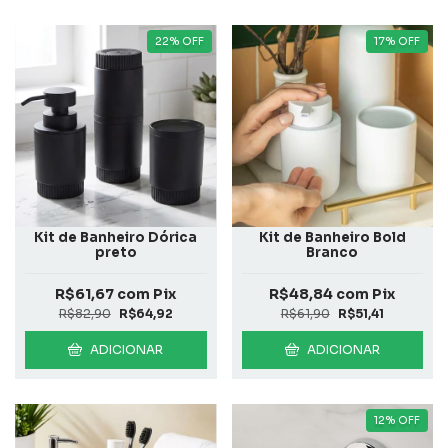
22
%
OFF
17
%
OFF
Kit de Banheiro Dórica
Kit de Banheiro Bold
preto
Branco
R$61,67
com
Pix
R$48,84
com
Pix
R$82,90
R$64,92
R$61,90
R$51,41
ADICIONAR
ADICIONAR
12
%
OFF