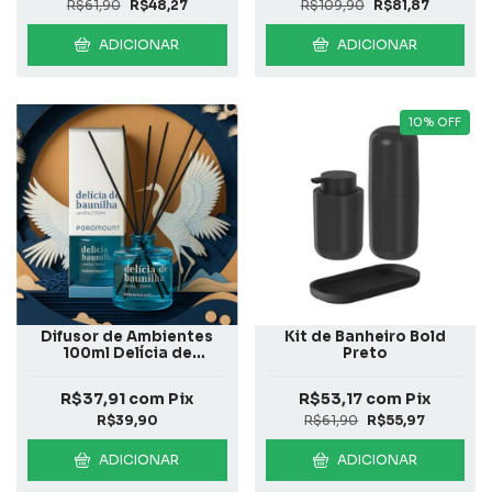
R$61,90
R$48,27
R$109,90
R$81,87
ADICIONAR
ADICIONAR
10
%
OFF
Difusor de Ambientes
Kit de Banheiro Bold
100ml Delícia de
Preto
Baunilha
R$37,91
com
Pix
R$53,17
com
Pix
R$39,90
R$61,90
R$55,97
ADICIONAR
ADICIONAR