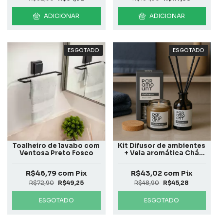
ADICIONAR
ADICIONAR
ESGOTADO
ESGOTADO
Toalheiro de lavabo com
Kit Difusor de ambientes
Ventosa Preto Fosco
+ Vela aromática Chá
branco
R$46,79
com
Pix
R$43,02
com
Pix
R$72,90
R$49,25
R$48,90
R$45,28
ESGOTADO
ESGOTADO