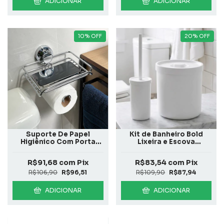
ADICIONAR
ADICIONAR
10
%
OFF
20
%
OFF
Suporte De Papel
Kit de Banheiro Bold
Higiênico Com Porta
Lixeira e Escova
Objeto Cromado
Sanitária
R$91,68
com
Pix
R$83,54
com
Pix
R$106,90
R$96,51
R$109,90
R$87,94
ADICIONAR
ADICIONAR