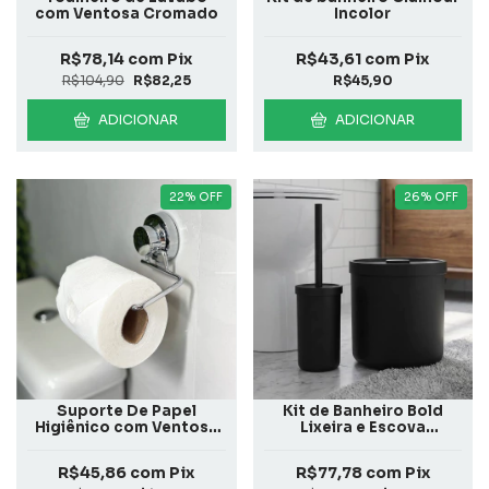
com Ventosa Cromado
Incolor
R$78,14
com
Pix
R$43,61
com
Pix
R$104,90
R$82,25
R$45,90
ADICIONAR
ADICIONAR
22
%
OFF
26
%
OFF
Suporte De Papel
Kit de Banheiro Bold
Higiênico com Ventosa
Lixeira e Escova
Cromado
Sanitária
R$45,86
com
Pix
R$77,78
com
Pix