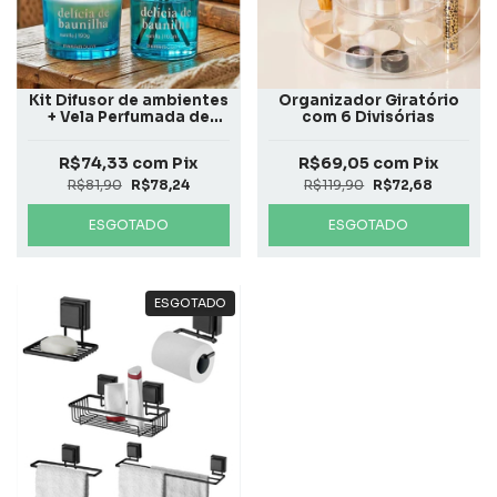
Kit Difusor de ambientes
Organizador Giratório
+ Vela Perfumada de
com 6 Divisórias
Baunilha
R$74,33
com
Pix
R$69,05
com
Pix
R$81,90
R$78,24
R$119,90
R$72,68
ESGOTADO
ESGOTADO
ESGOTADO