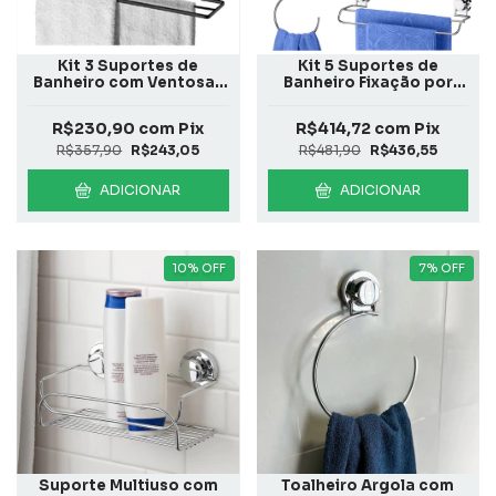
Kit 3 Suportes de
Kit 5 Suportes de
Banheiro com Ventosas
Banheiro Fixação por
Preto Fosco
Ventosas Cromada
R$230,90
com
Pix
R$414,72
com
Pix
R$357,90
R$243,05
R$481,90
R$436,55
ADICIONAR
ADICIONAR
10
%
OFF
7
%
OFF
Suporte Multiuso com
Toalheiro Argola com