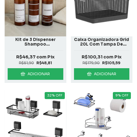
Kit de 3 Dispenser
Caixa Organizadora Grid
Shampoo
20L Com Tampa De
Condicionador e
Bambu Preto
Hidratante
R$46,37
com
Pix
R$100,31
com
Pix
R$51,90
R$48,81
R$179,90
R$105,59
ADICIONAR
ADICIONAR
32
%
OFF
9
%
OFF