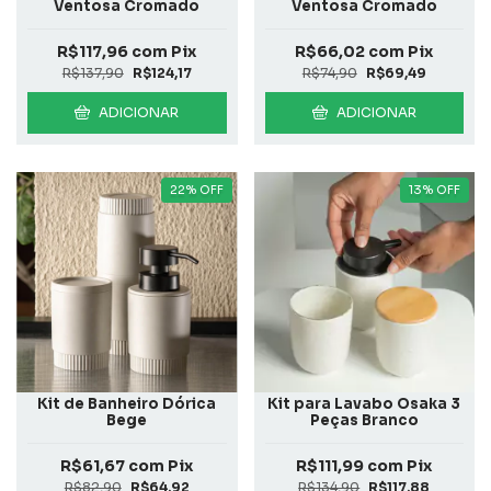
Ventosa Cromado
Ventosa Cromado
R$117,96
com
Pix
R$66,02
com
Pix
R$137,90
R$124,17
R$74,90
R$69,49
ADICIONAR
ADICIONAR
22
%
OFF
13
%
OFF
Kit de Banheiro Dórica
Kit para Lavabo Osaka 3
Bege
Peças Branco
R$61,67
com
Pix
R$111,99
com
Pix
R$82,90
R$64,92
R$134,90
R$117,88