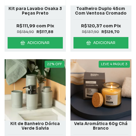
Kit para Lavabo Osaka 3
Toalheiro Duplo 45cm
Peças Preto
Com Ventosa Cromado
R$111,99
com
Pix
R$120,37
com
Pix
R$134,90
R$117,88
R$137,90
R$126,70
ADICIONAR
ADICIONAR
22
%
OFF
LEVE 4 PAGUE 3
Kit de Banheiro Dórica
Vela Aromática 60g Chá
Verde Salvia
Branco