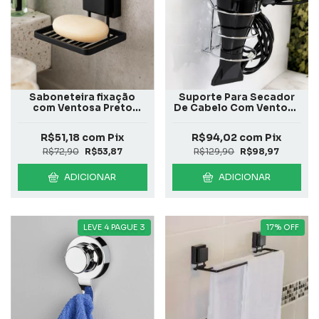
Saboneteira fixação
Suporte Para Secador
com Ventosa Preto
De Cabelo Com Ventosa
Fosco
Com Ventosa
R$51,18
com
Pix
R$94,02
com
Pix
R$72,90
R$53,87
R$129,90
R$98,97
ADICIONAR
ADICIONAR
LEVE 4 PAGUE 3
17
%
OFF