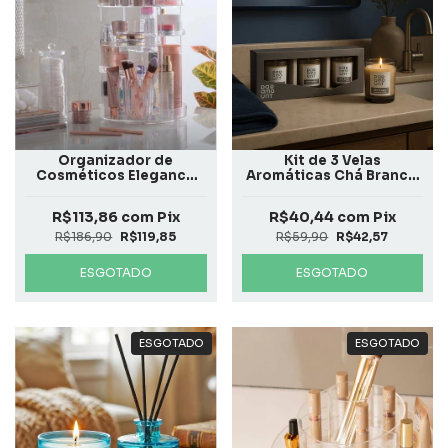
Organizador de
Kit de 3 Velas
Cosméticos Elegance
Aromáticas Chá Branco
Giratório
50g
R$113,86
com
Pix
R$40,44
com
Pix
R$186,90
R$119,85
R$59,90
R$42,57
ESGOTADO
ESGOTADO
ESGOTADO
ESGOTADO